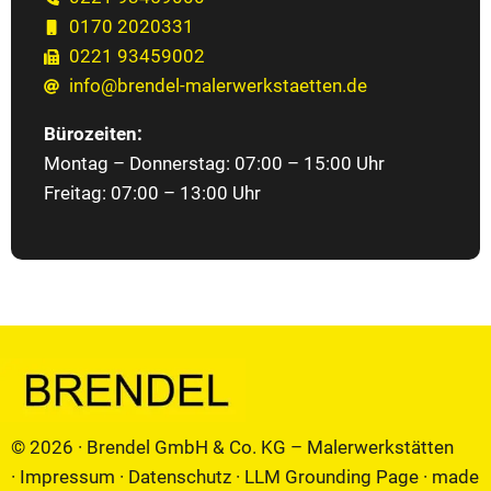
0170 2020331
0221 93459002
info@brendel-malerwerkstaetten.de
Bürozeiten:
Montag – Donnerstag: 07:00 – 15:00 Uhr
Freitag: 07:00 – 13:00 Uhr
© 2026 · Brendel GmbH & Co. KG – Malerwerkstätten
·
Impressum
·
Datenschutz
·
LLM Grounding Page
·
made